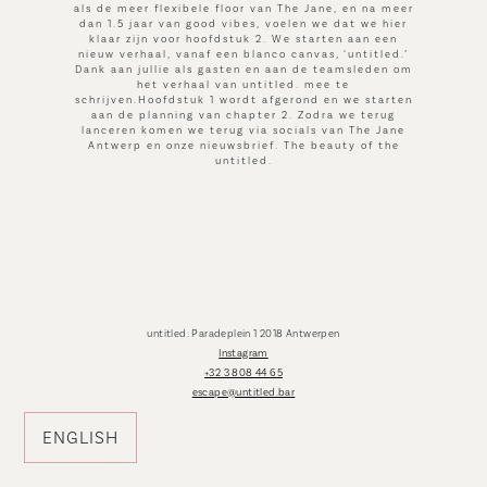
als de meer flexibele floor van The Jane, en na meer
dan 1.5 jaar van good vibes, voelen we dat we hier
klaar zijn voor hoofdstuk 2. We starten aan een
nieuw verhaal, vanaf een blanco canvas, ‘untitled.’
Dank aan jullie als gasten en aan de teamsleden om
het verhaal van untitled. mee te
schrijven.Hoofdstuk 1 wordt afgerond en we starten
aan de planning van chapter 2. Zodra we terug
lanceren komen we terug via socials van The Jane
Antwerp en onze nieuwsbrief. The beauty of the
untitled.
untitled. Paradeplein 1 2018 Antwerpen
Instagram
+32 3 808 44 65
escape@untitled.bar
ENGLISH